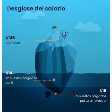
Desglose del salario
$136
Pago neto
$14
Impuestos pagados
por ti
$18
Impuestos pagados
por tu empleador