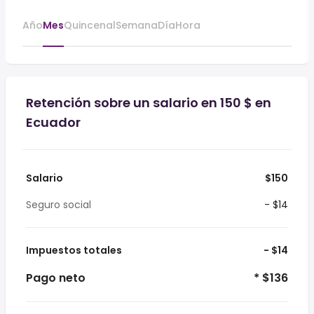
Año
Mes
Quincenal
Semana
Día
Hora
Retención sobre un salario en 150 $ en
Ecuador
Salario
$150
Seguro social
- $14
Impuestos totales
- $14
Pago neto
* $136