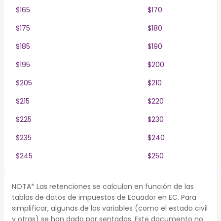
$165
$170
$175
$180
$185
$190
$195
$200
$205
$210
$215
$220
$225
$230
$235
$240
$245
$250
NOTA* Las retenciones se calculan en función de las
tablas de datos de impuestos de Ecuador en EC. Para
simplificar, algunas de las variables (como el estado civil
y otras) se han dado por sentadas. Este documento no