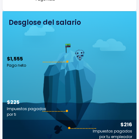
Desglose del salario
$1,555
Pago neto
$225
Impuestos pagados
por ti
$216
Impuestos pagados
por tu empleador