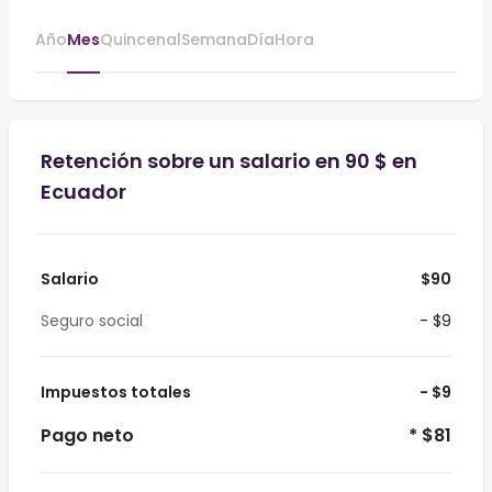
Año
Mes
Quincenal
Semana
Día
Hora
Retención sobre un salario en 90 $ en
Ecuador
Salario
$90
Seguro social
- $9
Impuestos totales
- $9
Pago neto
* $81