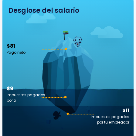
Desglose del salario
$81
Pago neto
$9
Impuestos pagados
por ti
$11
Impuestos pagados
por tu empleador